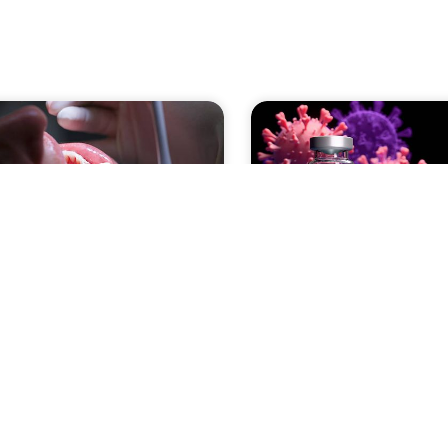
si Anda Berdarah? Bisa
Vaksin MR: Manfaat,
i Tanda Periodontitis!
Jadwal, dan Penting
Perlindungan Camp
 berdarah saat sikat gigi, bisa jadi
Rubella
a periodontitis, cek lengka...
Jangan lewatkan imunisasi MR
kecil. Pelajari manfaat, keama