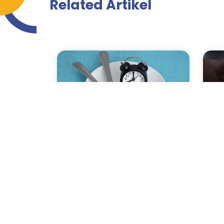
Related Artikel
Detoks Tubuh Alami
Gu
Melalui Puasa: Mitos atau
Jad
Fakta?
Gusi
tand
Katanya, puasa bisa detoks tubuh
alami? Apa iya? Yuk, cek disini...