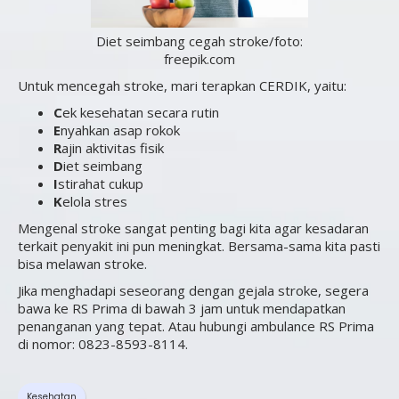
Diet seimbang cegah stroke/foto:
freepik.com
Untuk mencegah stroke, mari terapkan CERDIK, yaitu:
C
ek kesehatan secara rutin
E
nyahkan asap rokok
R
ajin aktivitas fisik
D
iet seimbang
I
stirahat cukup
K
elola stres
Mengenal stroke sangat penting bagi kita agar kesadaran
terkait penyakit ini pun meningkat. Bersama-sama kita pasti
bisa melawan stroke.
Jika menghadapi seseorang dengan gejala stroke, segera
bawa ke RS Prima di bawah 3 jam untuk mendapatkan
penanganan yang tepat. Atau hubungi ambulance RS Prima
di nomor: 0823-8593-8114.
Kesehatan