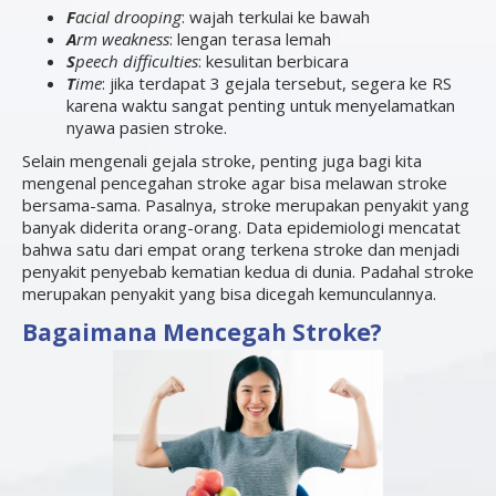
F
acial drooping
: wajah terkulai ke bawah
A
rm weakness
: lengan terasa lemah
S
peech difficulties
: kesulitan berbicara
T
ime
: jika terdapat 3 gejala tersebut, segera ke RS
karena waktu sangat penting untuk menyelamatkan
nyawa pasien stroke.
Selain mengenali gejala stroke, penting juga bagi kita
mengenal pencegahan stroke agar bisa melawan stroke
bersama-sama. Pasalnya, stroke merupakan penyakit yang
banyak diderita orang-orang. Data epidemiologi mencatat
bahwa satu dari empat orang terkena stroke dan menjadi
penyakit penyebab kematian kedua di dunia. Padahal stroke
merupakan penyakit yang bisa dicegah kemunculannya.
Bagaimana Mencegah Stroke?