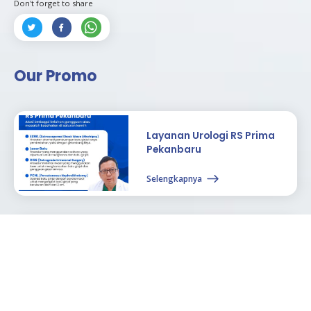
Don't forget to share



Our Promo
Layanan Urologi RS Prima
Pekanbaru
Selengkapnya
Paket Vaksin HPV
Selengkapnya