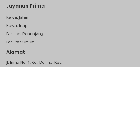
Layanan Prima
Rawat Jalan
Rawat Inap
Fasilitas Penunjang
Fasilitas Umum
Alamat
Jl. Bima No. 1, Kel. Delima, Kec.
Binawidya, Kota Pekanbaru,
Provinsi Riau
Site Map
Customer Service
Home
0811-7526-222
About Us
0761-8419-007
Dokter
Kritik & Saran
Berita
AMBULANCE
Promo
0823-8593-8114
Event