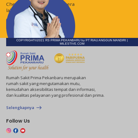
Check jadwal disini dan segera
lakukan
Appointment
Jadwal Dokter
COPYRIGHT©2021 RS PRIMA PEKANBARU by PT RIAU ANGGUN MANDIRI |
MILESTIVE.COM
Rumah Sakit Prima Pekanbaru merupakan
rumah sakit yang mengutamakan mutu,
kemudahan aksesibilitas tempat dan informasi,
dan kualitas pelayanan yang profesional dan prima.
Selengkapnya
Follow Us