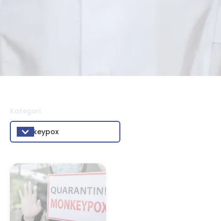
Kategori
monkeypox