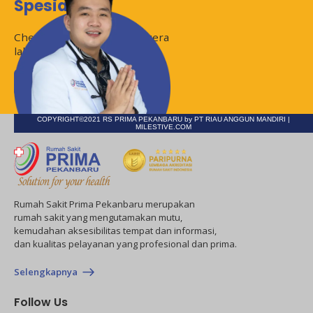
Spesialis?
Check jadwal disini dan segera
lakukan
Appointment
Jadwal Dokter
COPYRIGHT©2021 RS PRIMA PEKANBARU by PT RIAU ANGGUN MANDIRI |
MILESTIVE.COM
Rumah Sakit Prima Pekanbaru merupakan
rumah sakit yang mengutamakan mutu,
kemudahan aksesibilitas tempat dan informasi,
dan kualitas pelayanan yang profesional dan prima.
Selengkapnya
Follow Us